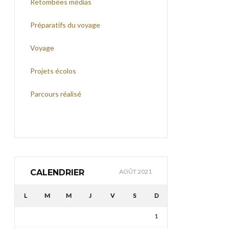
Retombées médias
Préparatifs du voyage
Voyage
Projets écolos
Parcours réalisé
CALENDRIER
AOÛT 2021
L
M
M
J
V
S
D
1