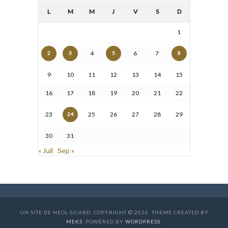
L
M
M
J
V
S
D
1
4
6
7
2
3
5
8
9
10
11
12
13
14
15
16
17
18
19
20
21
22
23
25
26
27
28
29
24
30
31
« Juil
Sep »
UN SITE DE HEOL SICARD. COPYRIGHT © 2026. THEME CREATED BY
MEKS
. POWERED BY
WORDPRESS
.