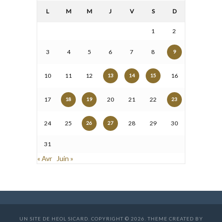
L
M
M
J
V
S
D
1
2
3
4
5
6
7
8
9
10
11
12
16
13
14
15
17
20
21
22
18
19
23
24
25
28
29
30
26
27
31
« Avr
Juin »
UN SITE DE HEOL SICARD. COPYRIGHT © 2026. THEME CREATED BY