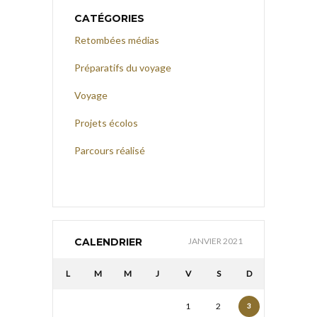
CATÉGORIES
Retombées médias
Préparatifs du voyage
Voyage
Projets écolos
Parcours réalisé
CALENDRIER
JANVIER 2021
L
M
M
J
V
S
D
1
2
3