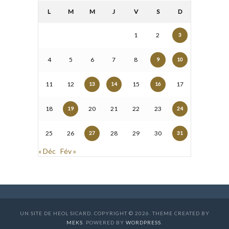
L
M
M
J
V
S
D
1
2
3
4
5
6
7
8
9
10
11
12
15
17
13
14
16
18
20
21
22
23
19
24
25
26
28
29
30
27
31
« Déc
Fév »
UN SITE DE HEOL SICARD. COPYRIGHT © 2026. THEME CREATED BY
MEKS
. POWERED BY
WORDPRESS
.