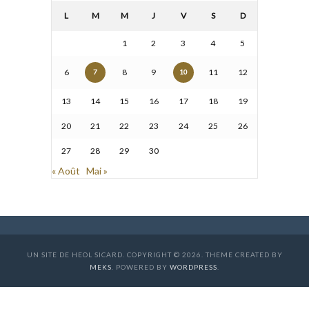
L
M
M
J
V
S
D
1
2
3
4
5
6
8
9
11
12
7
10
13
14
15
16
17
18
19
20
21
22
23
24
25
26
27
28
29
30
« Août
Mai »
UN SITE DE HEOL SICARD. COPYRIGHT © 2026. THEME CREATED BY
MEKS
. POWERED BY
WORDPRESS
.