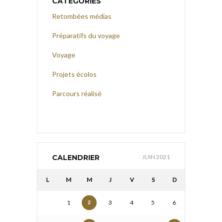
CATÉGORIES
Retombées médias
Préparatifs du voyage
Voyage
Projets écolos
Parcours réalisé
CALENDRIER
JUIN 2021
L
M
M
J
V
S
D
1
3
4
5
6
2