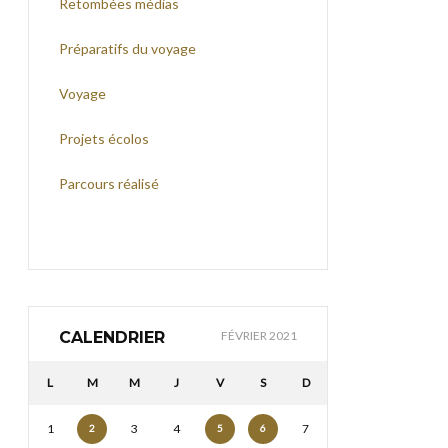
Retombées médias
Préparatifs du voyage
Voyage
Projets écolos
Parcours réalisé
CALENDRIER
FÉVRIER 2021
L
M
M
J
V
S
D
1
3
4
7
2
5
6