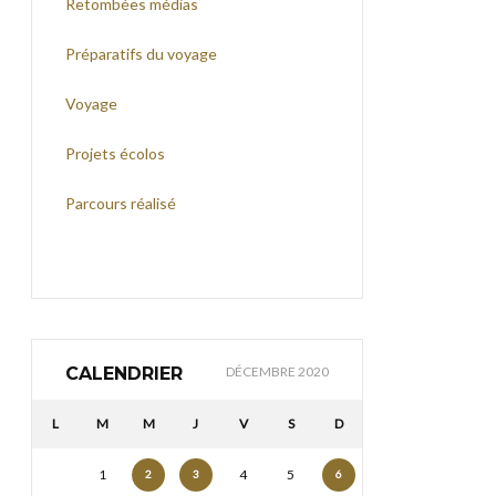
Retombées médias
Préparatifs du voyage
Voyage
Projets écolos
Parcours réalisé
CALENDRIER
DÉCEMBRE 2020
L
M
M
J
V
S
D
1
4
5
2
3
6