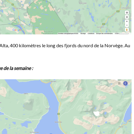
lta, 400 kilomètres le long des fjords du nord de la Norvège. Au
e de la semaine :