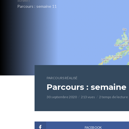
SUIVANT
Parcours : semaine 11
PARCOURS RÉALISÉ
Parcours : semaine 
30 septembre 2020
213 vues
2 temps de lecture
FACEBOOK