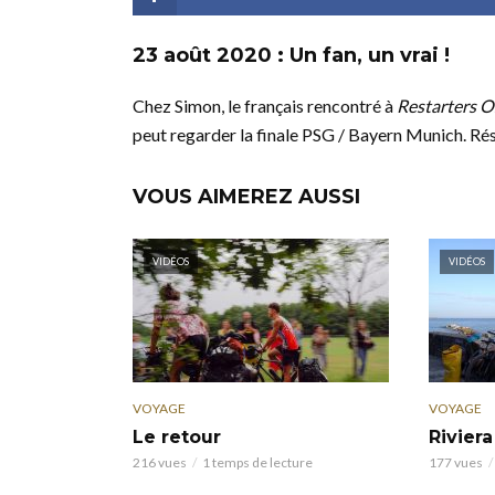
23 août 2020 : Un fan, un vrai !
Chez Simon, le français rencontré à
Restarters O
peut regarder la finale PSG / Bayern Munich. Ré
VOUS AIMEREZ AUSSI
VIDÉOS
VIDÉOS
VOYAGE
VOYAGE
Le retour
Riviera
216 vues
1 temps de lecture
177 vues