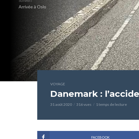
SUIVANT
Arrivée à Oslo
VOYAGE
Danemark : l’accid
31 août 2020
316 vues
1 temps de lecture
FACEBOOK