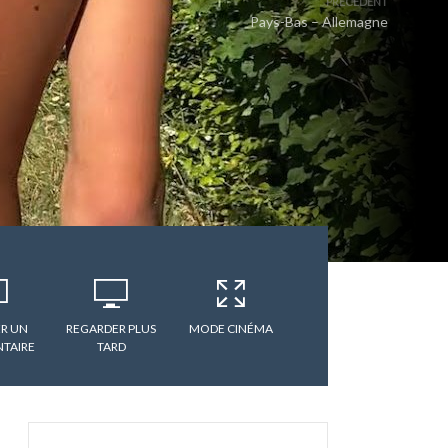
PRÉCÉDENT
Pays-Bas – Allemagne
R UN
REGARDER PLUS
MODE CINÉMA
TAIRE
TARD