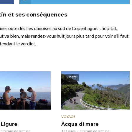
stin et ses conséquences
 une route des îles danoises au sud de Copenhague… hôpital,
t va bien, mais rendez-vous huit jours plus tard pour voir s’il faut
endant le verdict.
VIDÉOS
VOYAGE
 Ligure
Acqua di mare
1 temps de lecture
151 vues
1 temps de lecture