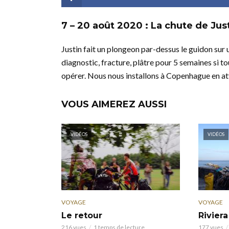
7 – 20 août 2020 : La chute de Ju
Justin fait un plongeon par-dessus le guidon sur
diagnostic, fracture, plâtre pour 5 semaines si tou
opérer. Nous nous installons à Copenhague en att
VOUS AIMEREZ AUSSI
VIDÉOS
VIDÉOS
VOYAGE
VOYAGE
Le retour
Riviera
216 vues
1 temps de lecture
177 vues