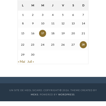
L
M
M
J
V
S
D
1
2
3
4
5
6
7
8
9
10
11
12
13
14
15
16
18
19
20
21
17
22
23
24
25
26
27
28
29
30
« Mai
Juil »
UN SITE DE HEOL SICARD. COPYRIGHT © 2026. THEME CREATED BY
MEKS
. POWERED BY
WORDPRESS
.